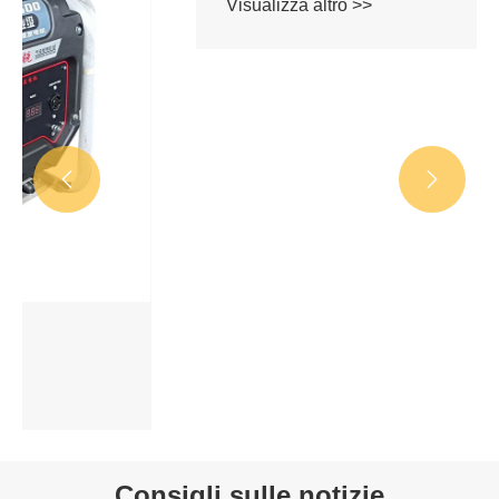


Generatore di benzina a basso rumore
Visualizza altro >>
Consigli sulle notizie