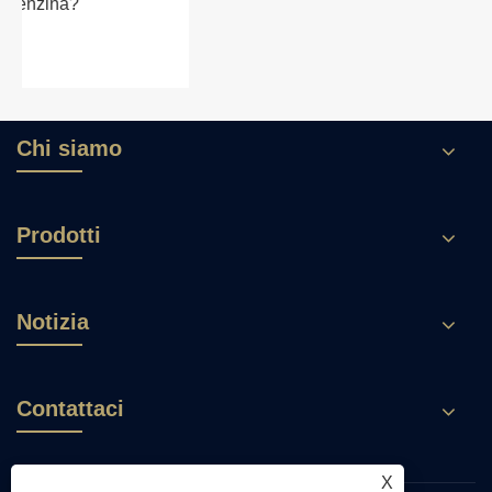
al set del generatore diesel?
Visualizza altro >>
Chi siamo
Prodotti
Notizia
Contattaci
X