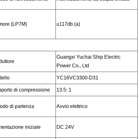
more (LP7M)
≤117db (a)
Guangxi Yuchai Ship Electric
duttore
Power Co., Ltd
ello
YC16VC3300-D31
porto di compressione
13.5: 1
odo di partenza
Avvio elettrico
mentazione iniziale
DC 24V