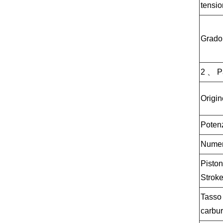
tensio
Grado 
2 、 Pa
Origin
Potenz
Numero
Piston
Strok
Tasso
carbu