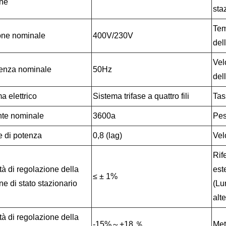
one
sta
Tem
one nominale
400V/230V
del
Vel
enza nominale
50Hz
del
a elettrico
Sistema trifase a quattro fili
Tass
nte nominale
3600a
Pes
e di potenza
0,8 (lag)
Vel
Rif
tà di regolazione della
est
≤ ± 1%
ne di stato stazionario
(Lu
alt
tà di regolazione della
-15%～+18 ％
Met