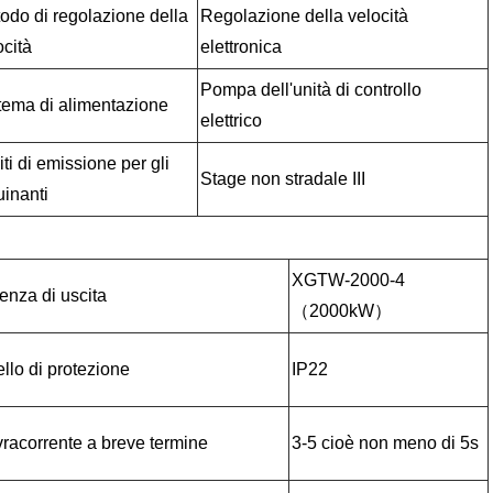
odo di regolazione della
Regolazione della velocità
ocità
elettronica
Pompa dell'unità di controllo
tema di alimentazione
elettrico
iti di emissione per gli
Stage non stradale III
uinanti
XGTW-2000-4
enza di uscita
（2000kW）
ello di protezione
IP22
racorrente a breve termine
3-5 cioè non meno di 5s