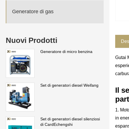
Generatore di gas
Nuovi Prodotti
Des
Generatore di micro benzina
Gutai 
esperi
carbura
Set di generatori diesel Weifang
Il s
part
1. Mot
in ene
Set di generatori diesel silenziosi
di CardEchengshi
espans