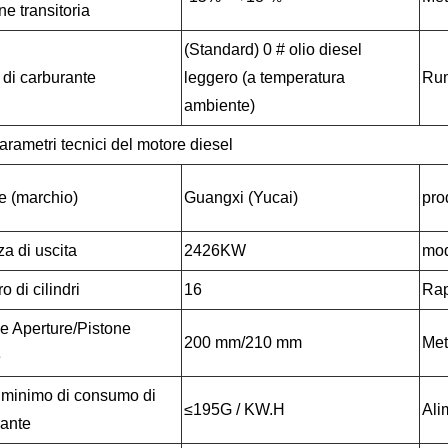
ne transitoria
(Standard) 0 # olio diesel
di carburante
leggero (a temperatura
Ru
ambiente)
rametri tecnici del motore diesel
e (marchio)
Guangxi (Yucai)
pro
a di uscita
2426KW
mod
 di cilindri
16
Rap
e Aperture/Pistone
200 mm/210 mm
Met
e
 minimo di consumo di
≤195G / KW.H
Ali
rante