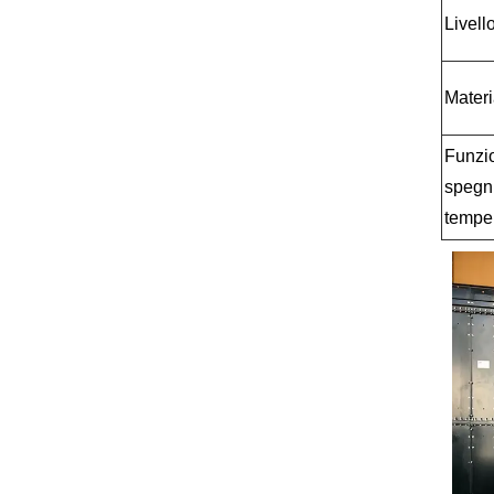
Livell
Materi
Funzio
spegni
temper