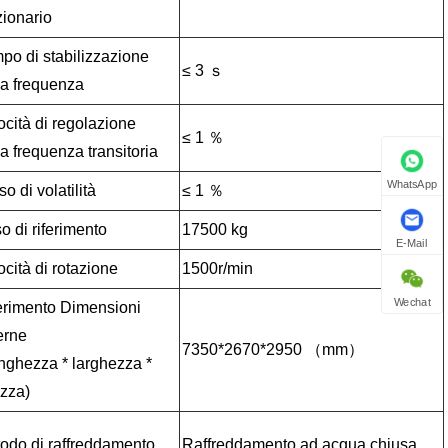
zionario
po di stabilizzazione
≤ 3 ｓ
la frequenza
ocità di regolazione
≤ 1 ％
la frequenza transitoria
WhatsApp
o di volatilità
≤ 1 ％
o di riferimento
17500 kg
E-Mail
ocità di rotazione
1500r/min
Wechat
erimento Dimensioni
erne
7350*2670*2950 （mm）
nghezza * larghezza *
ezza)
odo di raffreddamento
Raffreddamento ad acqua chiusa