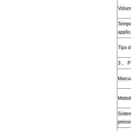
Volume
Tempe
applic
Tipo d
3 、 Pa
Marca
Metodo
Sistem
press