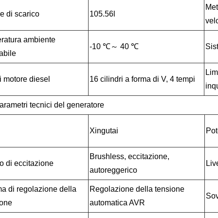
Met
 di scarico
105.56l
vel
ratura ambiente
-10 ℃～ 40 ℃
Sis
abile
Lim
i motore diesel
16 cilindri a forma di V, 4 tempi
inq
rametri tecnici del generatore
Xingutai
Pot
Brushless, eccitazione,
 di eccitazione
Liv
autoreggerico
a di regolazione della
Regolazione della tensione
Sov
ione
automatica AVR