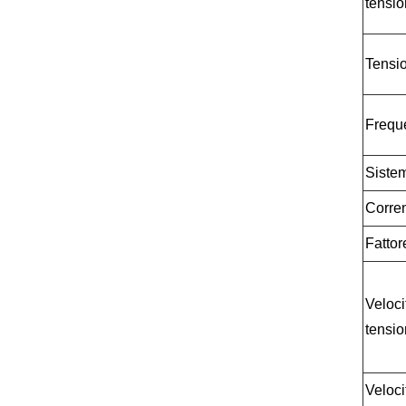
tensi
Tensi
Frequ
Sistem
Corre
Fattor
Veloci
tensio
Veloci