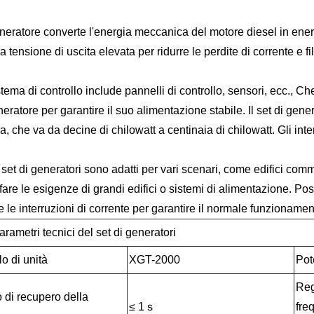
eneratore converte l'energia meccanica del motore diesel in energi
 tensione di uscita elevata per ridurre le perdite di corrente e fi
istema di controllo include pannelli di controllo, sensori, ecc., C
eratore per garantire il suo alimentazione stabile. Il set di gene
a, che va da decine di chilowatt a centinaia di chilowatt. Gli i
 set di generatori sono adatti per vari scenari, come edifici comm
fare le esigenze di grandi edifici o sistemi di alimentazione. Po
 le interruzioni di corrente per garantire il normale funzionamen
rametri tecnici del set di generatori
o di unità
XGT-2000
Pot
Reg
di recupero della
≤ 1ｓ
fre