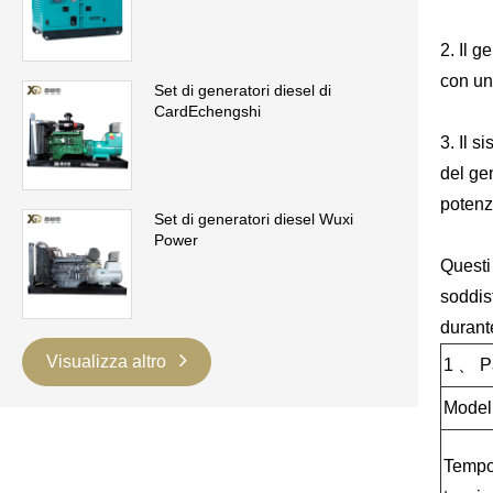
2. Il g
con una
Set di generatori diesel di
CardEchengshi
3. Il s
del gen
potenz
Set di generatori diesel Wuxi
Power
Questi
soddis
durante
Visualizza altro
1 、 Pa
Modell
Tempo 