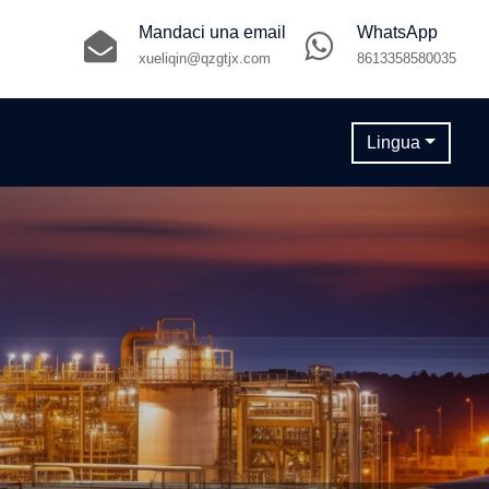
Mandaci una email
WhatsApp
xueliqin@qzgtjx.com
8613358580035
Lingua