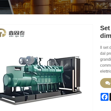
Set
dim
Il set
dal pr
grandi
commer
elettri
F